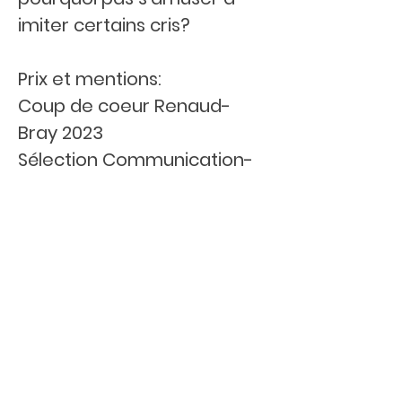
imiter certains cris?
Prix et mentions:
Coup de coeur Renaud-
Bray 2023
Sélection Communication-
Jeunesse 0-5 ans,
Printemps 2023
Éditeur: Petits Génies
ISBN :
9781773883199
Informations techniques:
Tout-carton (18 x 18 cm)
20 pages